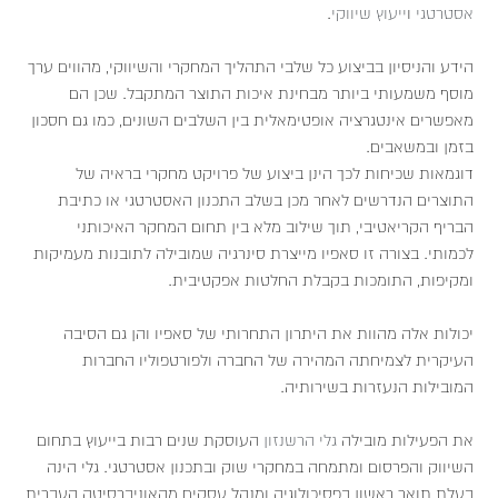
אסטרטגי
ו
ייעוץ שיווקי
.
הידע והניסיון בביצוע כל שלבי התהליך המחקרי והשיווקי, מהווים ערך
מוסף משמעותי ביותר מבחינת איכות התוצר המתקבל. שכן הם
מאפשרים אינטגרציה אופטימאלית בין השלבים השונים, כמו גם חסכון
בזמן ובמשאבים.
דוגמאות שכיחות לכך הינן ביצוע של פרויקט מחקרי בראיה של
התוצרים הנדרשים לאחר מכן בשלב התכנון האסטרטגי או כתיבת
הבריף הקריאטיבי, תוך שילוב מלא בין תחום המחקר האיכותני
לכמותי. בצורה זו סאפיו מייצרת סינרגיה שמובילה לתובנות מעמיקות
ומקיפות, התומכות בקבלת החלטות אפקטיבית.
יכולות אלה מהוות את היתרון התחרותי של סאפיו והן גם הסיבה
העיקרית לצמיחתה המהירה של החברה ולפורטפוליו החברות
המובילות הנעזרות בשירותיה.
את הפעילות מובילה
גלי הרשנזון
העוסקת שנים רבות בייעוץ בתחום
השיווק והפרסום ומתמחה במחקרי שוק ובתכנון אסטרטגי. גלי הינה
בעלת תואר ראשון בפסיכולוגיה ומנהל עסקים מהאוניברסיטה העברית